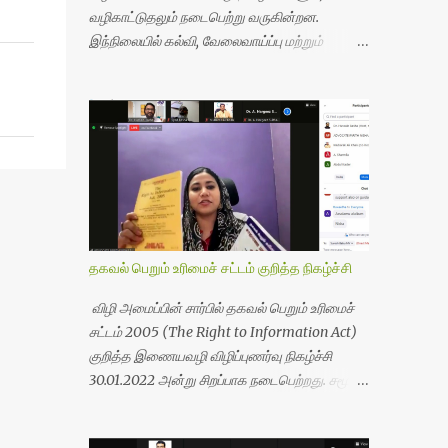
வழிகாட்டுதலும் நடைபெற்று வருகின்றன.
இந்நிலையில் கல்வி, வேலைவாய்ப்பு மற்றும்
பொருளாதார மேம்பாட்டிற்காக சிறப்பு குழு
அமைக்கப்பட்டுள்ளது. பொதுமக்கள்,
மாணவர்கள், தொழில் முனைவோர்கள்
தங்களுக்கு தேவையான ஆலோசனைகளை
சம்பந்தப்பட்ட வல்லுநர்களிடம் அலைபேசி அல்லது
வாட்ஸ்ஆப் மூலமாக தொடர்புகொண்டு பெறலாம்.
தகவல் பெறும் உரிமைச் சட்டம் குறித்த நிகழ்ச்சி
விழி அமைப்பின் சார்பில் தகவல் பெறும் உரிமைச்
சட்டம் 2005 (The Right to Information Act)
குறித்த இணையவழி விழிப்புணர்வு நிகழ்ச்சி
30.01.2022 அன்று சிறப்பாக நடைபெற்றது. சமூக
நல ஆர்வலரும், வழக்கறிஞருமான S.J.பரீத் நிஷா
அவர்கள் சிறப்புரையாற்றினார். Facebook Live: