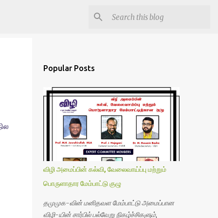
Popular Posts
நில
விழி அமைப்பின் கல்வி, வேலைவாய்ப்பு மற்றும்
பொருளாதார மேம்பாட்டு குழு
தமுமுக-வின் மனிதவள மேம்பாட்டு அமைப்பான
விழி-யின் சார்பில் பல்வேறு நிகழ்ச்சிகளும்,